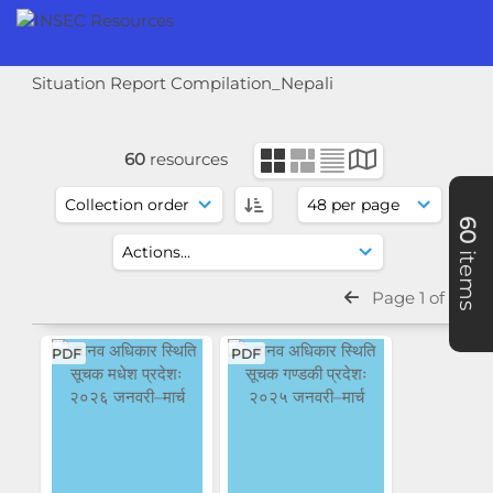
Situation Report Compilation_Nepali
60
resources
60
items
Page 1 of 2
PDF
PDF