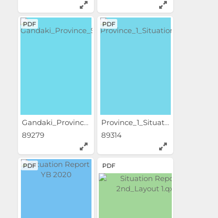
PDF
PDF
Gandaki_Province_Situation_...
Province_1_Situation_Report...
89279
89314
PDF
PDF