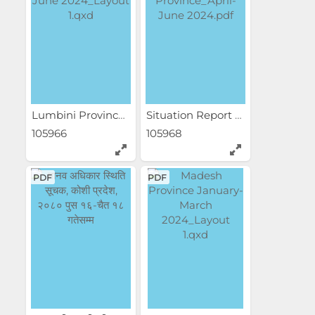
Lumbini Province...
Situation Report of...
105966
105968
PDF
PDF