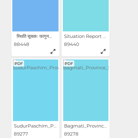
स्थिति सूचकः फागुन...
Situation Report Karnali...
88448
89440
PDF
PDF
SudurPaschim_Province_Situa...
Bagmati_Province_Situation_...
89277
89278