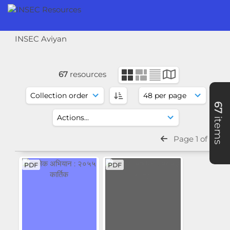
INSEC Aviyan
67
resources
67
items
Page 1 of 2
PDF
PDF