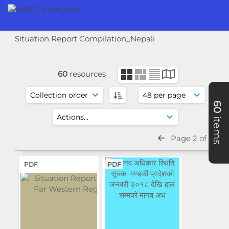
Situation Report Compilation_Nepali
60
resources
60
items
Page 2 of 2
PDF
PDF