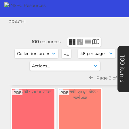
PRACHI
100
resources
100
items
Page 2 of 3
PDF
PDF