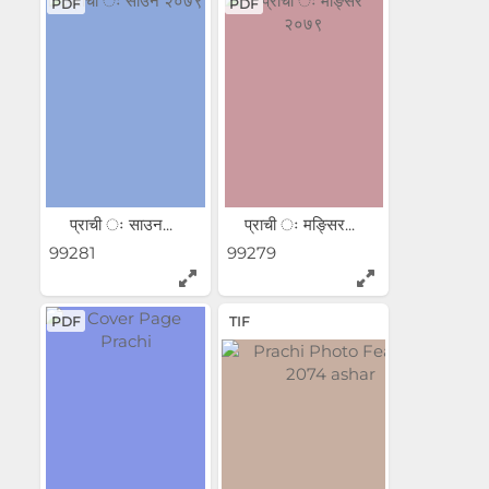
PDF
PDF
प्राची ः साउन...
प्राची ः मङ्सिर...
99281
99279
PDF
TIF