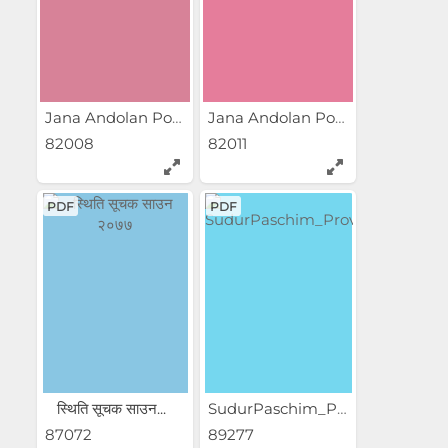
Jana Andolan Poster
Jana Andolan Poster
82008
82011
PDF
PDF
स्थिति सूचक साउन...
SudurPaschim_Province_Situa...
87072
89277