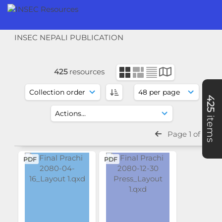
INSEC NEPALI PUBLICATION
425
resources
425
items
Page 1 of 9
PDF
PDF